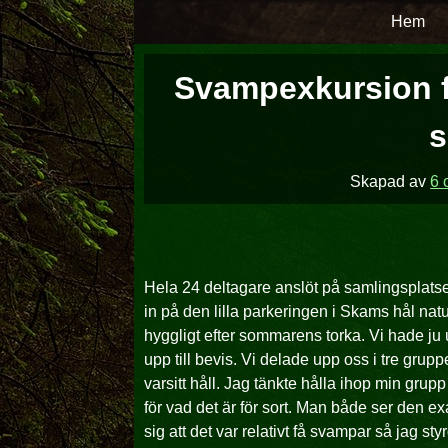
Hoppa
Hem
över
till
Svampexkursion fö
innehåll
s
Skapad av
6 
Hela 24 deltagare anslöt på samlingsplatse
in på den lilla parkeringen i Skams hål na
hyggligt efter sommarens torka. Vi hade ju
upp till bevis. Vi delade upp oss i tre grupp
varsitt håll. Jag tänkte hålla ihop min grup
för vad det är för sort. Man både ser den e
sig att det var relativt få svampar så jag sty