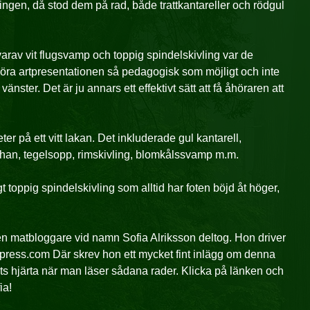
ingen, då stod dem på rad, både trattkantareller och rödgul
r varav vit flugsvamp och toppig spindelskivling var de
t göra artpresentationen så pedagogisk som möjligt och inte
änster. Det är ju annars ett effektivt sätt att få åhöraren att
r på ett vitt lakan. Det inkluderade gul kantarell,
Johan, tegelsopp, rimskivling, blomkålssvamp m.m.
t toppig spindelskivling som alltid har foten böjd åt höger,
en matbloggare vid namn Sofia Alriksson deltog. Hon driver
ress.com Där skrev hon ett mycket fint inlägg om denna
 hjärta när man läser sådana rader. Klicka på länken och
ia!