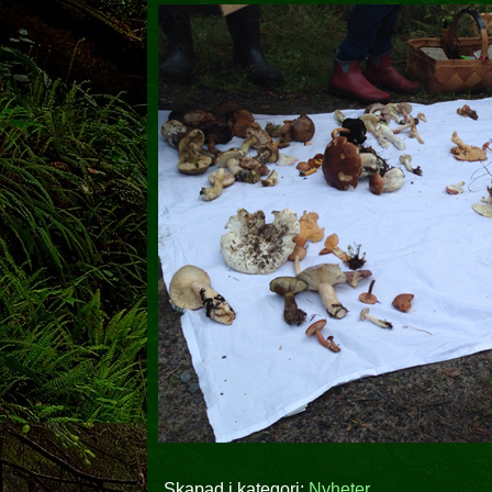
Skapad i kategori:
Nyheter
.