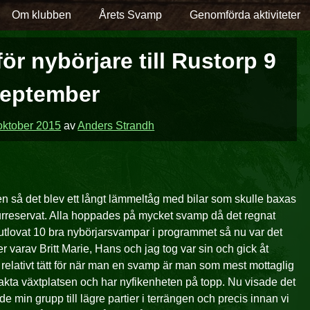
Om klubben
Årets Svamp
Genomförda aktiviteter
r nybörjare till Rustorp 9
eptember
oktober 2015
av
Anders Strandh
n så det blev ett långt lämmeltåg med bilar som skulle baxas
turreservat. Alla hoppades på mycket svamp då det regnat
 utlovat 10 bra nybörjarsvampar i programmet så nu var det
er varav Britt Marie, Hans och jag tog var sin och gick åt
p relativt tätt för när man en svamp är man som mest mottaglig
xakta växtplatsen och har nyfikenheten på topp. Nu visade det
rde min grupp till lägre partier i terrängen och precis innan vi