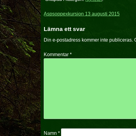
Inläggsnavigering
Aspsoppexkursion 13 augusti 2015
Lämna ett svar
Din e-postadress kommer inte publiceras.
Kommentar
*
Namn
*