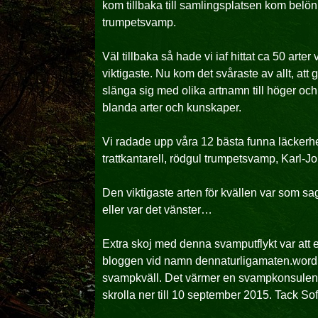
kom tillbaka till samlingsplatsen kom belön
trumpetsvamp.
Väl tillbaka så hade vi iaf hittat ca 50 arte
viktigaste. Nu kom det svåraste av allt, at
slänga sig med olika artnamn till höger och v
blanda arter och kunskaper.
Vi radade upp våra 12 bästa funna läckerhete
trattkantarell, rödgul trumpetsvamp, Karl-
Den viktigaste arten för kvällen var som sag
eller var det vänster…
Extra skoj med denna svamputflykt var att 
bloggen vid namn dennaturligamaten.wordp
svampkväll. Det värmer en svampkonsulents
skrolla ner till 10 september 2015. Tack Sof