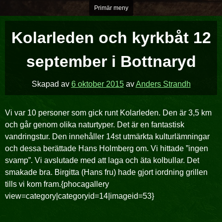
Hoppa
Primär meny
över
till
Kolarleden och kyrkbåt 12
innehåll
september i Bottnaryd
Skapad av
6 oktober 2015
av
Anders Strandh
Vi var 10 personer som gick runt Kolarleden. Den är 3,5 km
och går genom olika naturtyper. Det är en fantastisk
vandringstur. Den innehåller 14st utmärkta kulturlämningar
och dessa berättade Hans Holmberg om. Vi hittade ”ingen
svamp”. Vi avslutade med att laga och äta kolbullar. Det
smakade bra. Birgitta (Hans fru) hade gjort iordning grillen
tills vi kom fram.{phocagallery
view=category|categoryid=14|imageid=53}