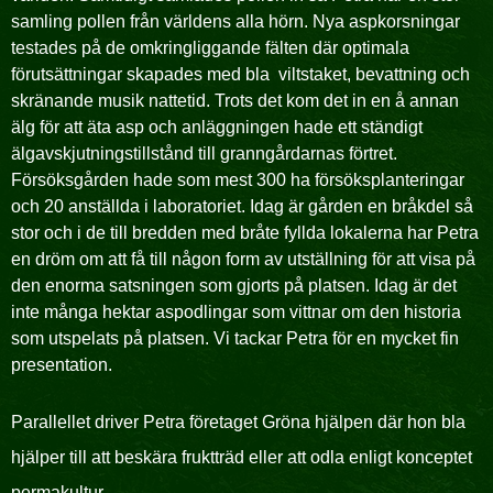
samling pollen från världens alla hörn. Nya aspkorsningar
testades på de omkringliggande fälten där optimala
förutsättningar skapades med bla
viltstaket, bevattning och
skränande musik nattetid. Trots det kom det in en å annan
älg för att äta asp och anläggningen hade ett ständigt
älgavskjutningstillstånd till granngårdarnas förtret.
Försöksgården hade som mest 300 ha försöksplanteringar
och 20 anställda i laboratoriet. Idag är gården en bråkdel så
stor och i de till bredden med bråte fyllda lokalerna har Petra
en dröm om att få till någon form av utställning för att visa på
den enorma satsningen som gjorts på platsen. Idag är det
inte många hektar aspodlingar som vittnar om den historia
som utspelats på platsen. Vi tackar Petra för en mycket fin
presentation.
Parallellet driver Petra företaget Gröna hjälpen där hon bla
hjälper till att beskära fruktträd eller att odla enligt konceptet
permakultur.