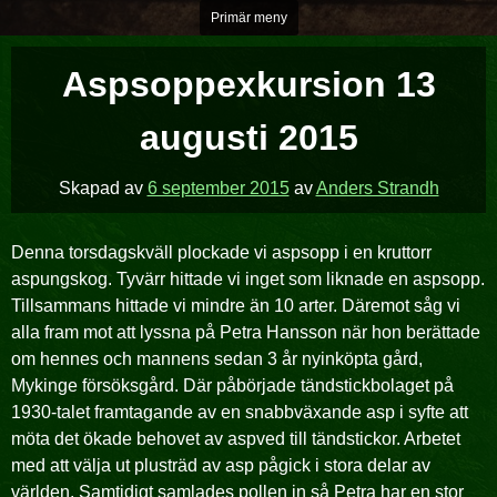
Hoppa
Primär meny
över
till
Aspsoppexkursion 13
innehåll
augusti 2015
Skapad av
6 september 2015
av
Anders Strandh
Denna torsdagskväll plockade vi aspsopp i en kruttorr
aspungskog. Tyvärr hittade vi inget som liknade en aspsopp.
Tillsammans hittade vi mindre än 10 arter. Däremot såg vi
alla fram mot att lyssna på Petra Hansson när hon berättade
om hennes och mannens sedan 3 år nyinköpta gård,
Mykinge försöksgård. Där påbörjade tändstickbolaget på
1930-talet framtagande av en snabbväxande asp i syfte att
möta det ökade behovet av aspved till tändstickor. Arbetet
med att välja ut plusträd av asp pågick i stora delar av
världen. Samtidigt samlades pollen in så Petra har en stor