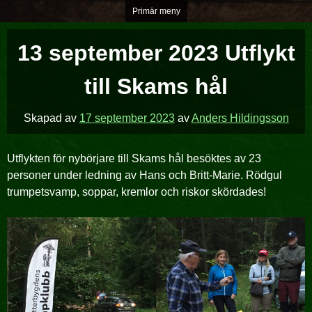
Hoppa
Primär meny
över
till
13 september 2023 Utflykt
innehåll
till Skams hål
Skapad av
17 september 2023
av
Anders Hildingsson
Utflykten för nybörjare till Skams hål besöktes av 23
personer under ledning av Hans och Britt-Marie. Rödgul
trumpetsvamp, soppar, kremlor och riskor skördades!