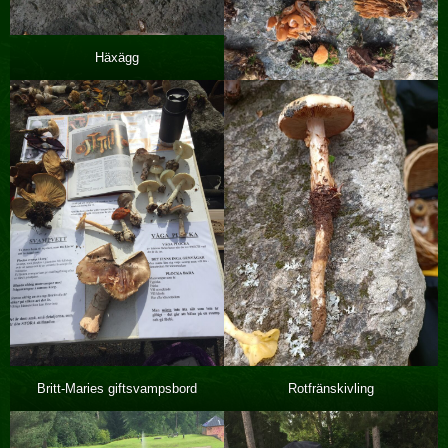
Häxägg
Britt-Maries giftsvampsbord
Rotfränskivling