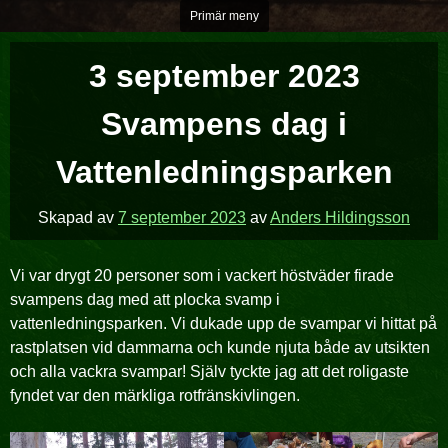
Hoppa
Primär meny
över
till
3 september 2023
innehåll
Svampens dag i
Vattenledningsparken
Skapad av
7 september 2023
av
Anders Hildingsson
Vi var drygt 20 personer som i vackert höstväder firade
svampens dag med att plocka svamp i
vattenledningsparken. Vi dukade upp de svampar vi hittat på
rastplatsen vid dammarna och kunde njuta både av utsikten
och alla vackra svampar! Själv tyckte jag att det roligaste
fyndet var den märkliga rotfränskivlingen.