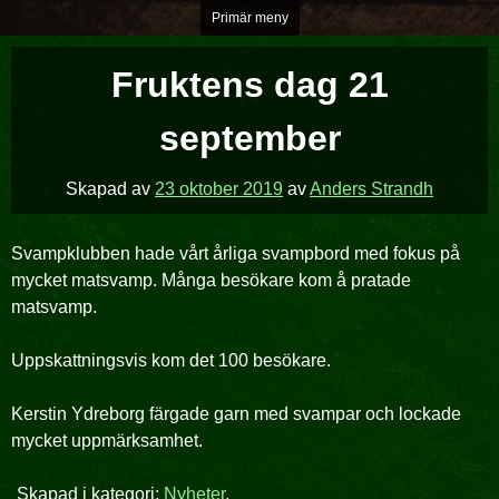
Hoppa
Primär meny
över
till
Fruktens dag 21
innehåll
september
Skapad av
23 oktober 2019
av
Anders Strandh
Svampklubben hade vårt årliga svampbord med fokus på
mycket matsvamp. Många besökare kom å pratade
matsvamp.
Uppskattningsvis kom det 100 besökare.
Kerstin Ydreborg färgade garn med svampar och lockade
mycket uppmärksamhet.
Skapad i kategori:
Nyheter
.