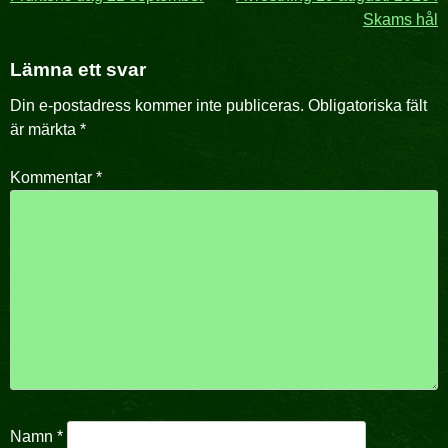
Inläggsnavigering
Skams hål
Lämna ett svar
Din e-postadress kommer inte publiceras.
Obligatoriska fält
är märkta
*
Kommentar
*
Namn
*