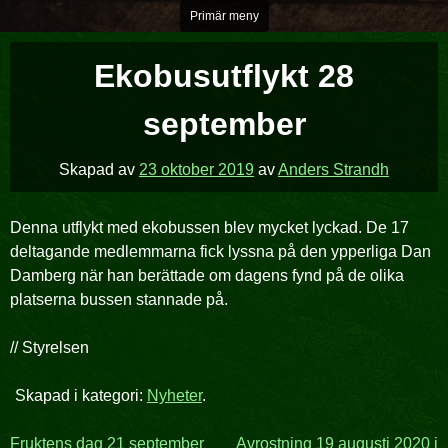
Hoppa
Primär meny
över
till
Ekobusutflykt 28
innehåll
september
Skapad av
23 oktober 2019
av
Anders Strandh
Denna utflykt med ekobussen blev mycket lyckad. De 17
deltagande medlemmarna fick lyssna på den ypperliga Dan
Damberg när han berättade om dagens fynd på de olika
platserna bussen stannade på.
// Styrelsen
Skapad i kategori:
Nyheter
.
Fruktens dag 21 september
Avrostning 19 augusti 2020 i