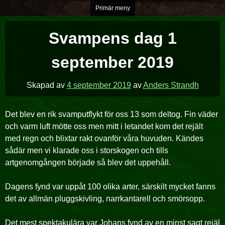
Hoppa
Primär meny
över
till
Svampens dag 1
innehåll
september 2019
Skapad av
4 september 2019
av
Anders Strandh
Det blev en rik svamputflykt för oss 13 som deltog. Fin väder
och varm luft mötte oss men mitt i letandet kom det rejält
med regn och blixtar rakt ovanför våra huvuden. Kändes
sådär men vi klarade oss i storskogen och tills
artgenomgången började så blev det uppehåll.
Dagens fynd var uppåt 100 olika arter, särskilt mycket fanns
det av allmän pluggskivling, narrkantarell och smörsopp.
Det mest spektakulära var Johans fynd av en minst sagt rejäl