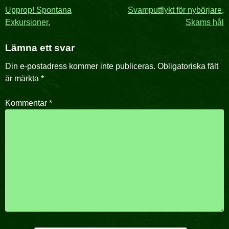
Inläggsnavigering
Upprop! Spontana
Svamputflykt för nybörjare,
Exkursioner.
Skams hål
Lämna ett svar
Din e-postadress kommer inte publiceras.
Obligatoriska fält
är märkta
*
Kommentar
*