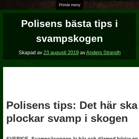
Hoppa
Primär meny
över
till
Polisens bästa tips i
innehåll
svampskogen
Skapad av
23 augusti 2019
av
Anders Strandh
Polisens tips: Det här sk
plockar svamp i skogen
SVERIGE
Svampsäsongen är här och därmed börjar en t