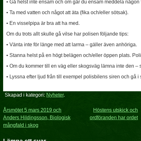
• Gå helst inte ensam och om går du ensam meddela någon v
• Ta med vatten och något att äta (fika och/eller sötsak).
• En visselpipa är bra att ha med.
Om du trots allt skulle gå vilse har polisen följande tips:
• Vänta inte för länge med att larma – gäller även anhöriga.
• Stanna helst på en högt belägen och/eller öppen plats. Pol
• Om du kommer till en väg eller skogsväg lämna inte den – s
• Lyssna efter ljud från till exempel polisbilens siren och gå i s
Skapad i kategori:
Nyheter
.
Inläggsnavigering
Årsmötet 5 mars 2019 och
Höstens utskick och
Anders Hildingsson, Biologisk
ordföranden har ordet
mångfald i skog
Lämna ett svar