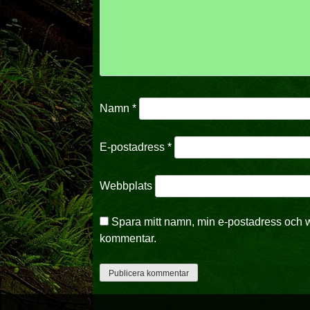
Namn
*
E-postadress
*
Webbplats
Spara mitt namn, min e-postadress och w
kommentar.