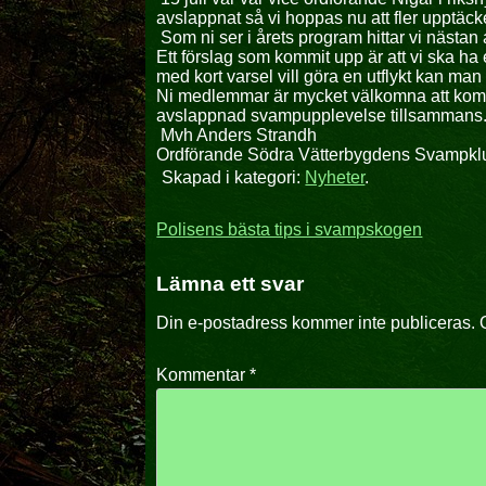
avslappnat så vi hoppas nu att fler upptä
Som ni ser i årets program hittar vi nästan 
Ett förslag som kommit upp är att vi ska ha
med kort varsel vill göra en utflykt kan man
Ni medlemmar är mycket välkomna att komma m
avslappnad svampupplevelse tillsammans
Mvh Anders Strandh
Ordförande Södra Vätterbygdens Svampkl
Skapad i kategori:
Nyheter
.
Inläggsnavigering
Polisens bästa tips i svampskogen
Lämna ett svar
Din e-postadress kommer inte publiceras.
Kommentar
*