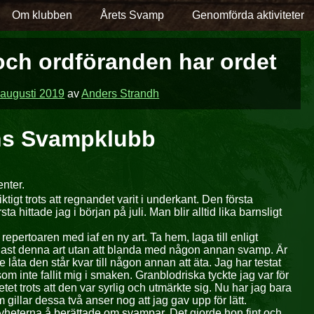
Om klubben
Årets Svamp
Genomförda aktiviteter
och ordföranden har ordet
 augusti 2019
av
Anders Strandh
ns Svampklubb
nter.
gt trots att regnandet varit i underkant. Den första
 hittade jag i början på juli. Man blir alltid lika barnsligt
 repertoaren med iaf en ny art. Ta hem, laga till enligt
ast denna art utan att blanda med någon annan svamp. Är
åta den står kvar till någon annan att äta. Jag har testat
 inte fallit mig i smaken. Granblodriska tyckte jag var för
tet trots att den var syrlig och utmärkte sig. Nu har jag bara
 gillar dessa två anser nog att jag gav upp för lätt.
snyheterna å berättade om svampar. Det gjorde hon fint och