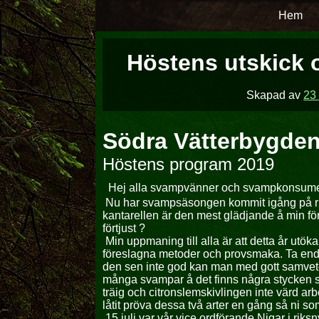
Hoppa
Hem
över
till
Höstens utskick 
innehåll
Skapad av
23
Södra Vätterbygde
Höstens program 2019
Hej alla svampvänner och svampkonsume
Nu har svampsäsongen kommit igång på rikti
kantarellen är den mest glädjande å min första
förtjust
?
Min uppmaning till alla är att detta år utöka
föreslagna metoder och provsmaka. Ta end
den sen inte god kan man med gott samvete l
många svampar å det finns några stycken som
träig och citronslemskivlingen inte värd arbe
låtit pröva dessa två arter en gång så ni som
15 juli var vår vice ordförande Nigar i rik