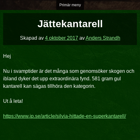
Hoppa
Primär meny
över
till
Jättekantarell
innehåll
Skapad av
4 oktober 2017
av
Anders Strandh
Hej
Nu i svamptider är det många som genomsöker skogen och
ibland dyker det upp extraordinära fynd. 581 gram gul
kantarell kan sägas tillhöra den kategorin.
Ut å leta!
https://www.jp.se/article/silvia-hittade-en-superkantarell/