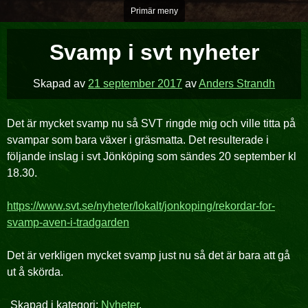
Hoppa
Primär meny
över
till
Svamp i svt nyheter
innehåll
Skapad av
21 september 2017
av
Anders Strandh
Det är mycket svamp nu så SVT ringde mig och ville titta på
svampar som bara växer i gräsmatta. Det resulterade i
följande inslag i svt Jönköping som sändes 20 september kl
18.30.
https://www.svt.se/nyheter/lokalt/jonkoping/rekordar-for-
svamp-aven-i-tradgarden
Det är verkligen mycket svamp just nu så det är bara att gå
ut å skörda.
Skapad i kategori:
Nyheter
.