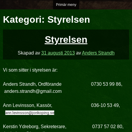
Hoppa
Primär meny
över
Kategori:
Styrelsen
till
innehåll
Styrelsen
Skapad av
31 augusti 2013
av
Anders Strandh
Vi som sitter i styrelsen är:
Anders Strandh, Ordförande 0730 53 99 86,
anders.strandh@gmail.com
Ann Levinsson, Kassör, 036-10 53 49,
ann.levinsson@jonkoping.se
Kerstin Ydreborg, Sekreterare, 0737 57 02 80,