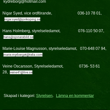
kydreborg@hotmail.com
Nigar Syed, vice ordförande, 036-10 78 01,
nigar.syed@jonkoping.se
Hans Holmberg, styrelseledamot, 076-110 50 07,
hans@sjonarabild.se
Marie-Louise Magnusson, styrelseledamot, 070-648 07 94,
marie.myrberget@telia.com
Veine Oscarsson, Styrelseledamot, 0736- 53 61
28,
veine41@live.se
Skapad i kategori:
Styrelsen
.
Lämna en kommentar
på
Styrelse