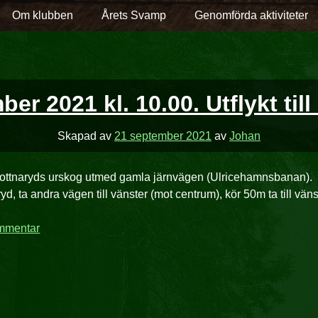
Om klubben
Årets Svamp
Genomförda aktiviteter
er 2021 kl. 10.00. Utflykt til
Skapad av
21 september 2021
av
Johan
l Bottnaryds urskog utmed gamla järnvägen (Ulricehamnsbanan).
 ta andra vägen till vänster (mot centrum), kör 50m ta till vänst
mmentar
på
26
september
2021
kl.
10.00.