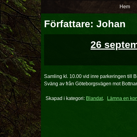
Hoppa
Hem
över
till
Författare:
Johan
innehåll
26 septemb
Samling kl. 10.00 vid inre parkeringen til
Sväng av från Göteborgsvägen mot Bottnaryd,
Skapad i kategori:
Blandat
.
Lämna en ko