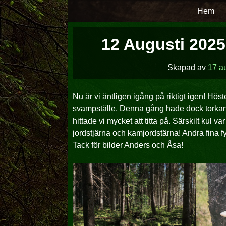
Hoppa
Hem
över
till
12 Augusti 2025
innehåll
Skapad av
17 a
Nu är vi äntligen igång på riktigt igen! Höst
svampställe. Denna gång hade dock torkan gj
hittade vi mycket att titta på. Särskilt kul var
jordstjärna och kamjordstärna! Andra fina f
Tack för bilder Anders och Åsa!