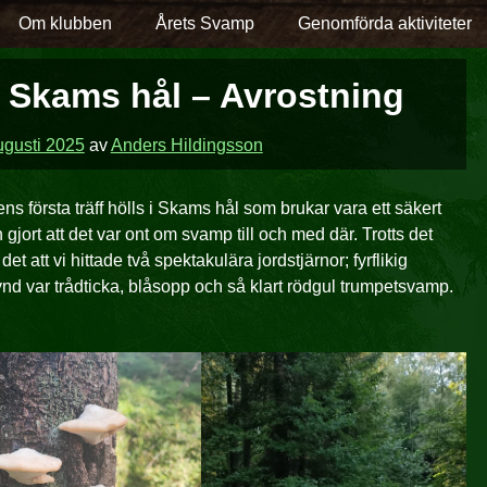
Om klubben
Årets Svamp
Genomförda aktiviteter
 Skams hål – Avrostning
ugusti 2025
av
Anders Hildingsson
ens första träff hölls i Skams hål som brukar vara ett säkert
ort att det var ont om svamp till och med där. Trotts det
 det att vi hittade två spektakulära jordstjärnor; fyrflikig
ynd var trådticka, blåsopp och så klart rödgul trumpetsvamp.