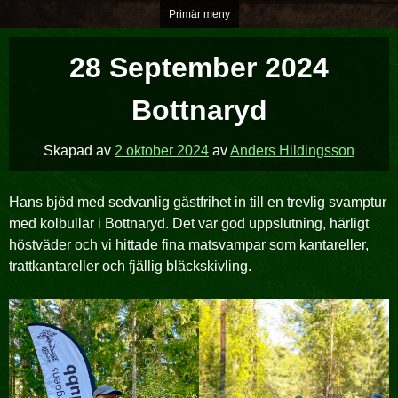
Hoppa
Primär meny
över
till
28 September 2024
innehåll
Bottnaryd
Skapad av
2 oktober 2024
av
Anders Hildingsson
Hans bjöd med sedvanlig gästfrihet in till en trevlig svamptur
med kolbullar i Bottnaryd. Det var god uppslutning, härligt
höstväder och vi hittade fina matsvampar som kantareller,
trattkantareller och fjällig bläckskivling.