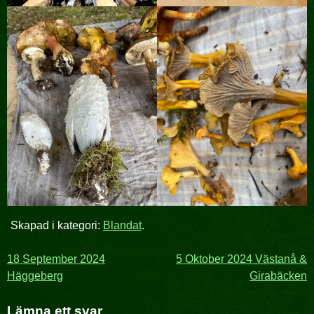
Skapad i kategori:
Blandat
.
Inläggsnavigering
18 September 2024
5 Oktober 2024 Västanå &
Häggeberg
Girabäcken
Lämna ett svar