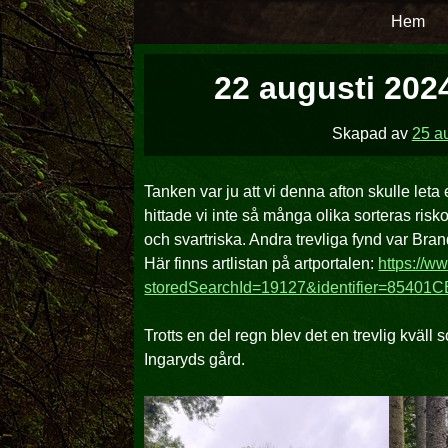
Hoppa
Hem
över
till
22 augusti 2024
innehåll
Skapad av
25 a
Tanken var ju att vi denna afton skulle leta 
hittade vi inte så många olika sorteras riskor
och svartriska. Andra trevliga fynd var Bran
Här finns artlistan på artportalen:
https://w
storedSearchId=19127&identifier=85401
Trotts en del regn blev det en trevlig kväll 
Ingaryds gård.