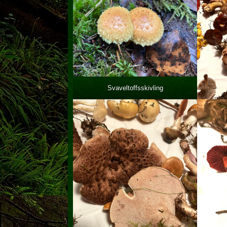
Svaveltoffsskivling