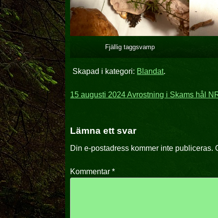
Fjällig taggsvamp
Skapad i kategori:
Blandat
.
Inläggsnavigering
15 augusti 2024 Avrostning i Skams hål N
Lämna ett svar
Din e-postadress kommer inte publiceras.
Kommentar
*