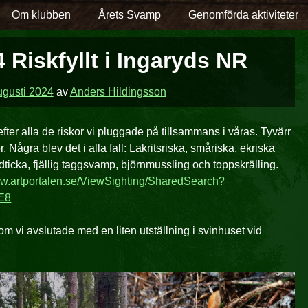
Om klubben
Årets Svamp
Genomförda aktiviteter
 Riskfyllt i Ingaryds NR
ugusti 2024
av
Anders Hildingsson
efter alla de riskor vi pluggade på tillsammans i våras. Tyvärr
. Några blev det i alla fall: Lakritsriska, småriska, ekriska
dticka, fjällig taggsvamp, björnmussling och toppskrälling.
ww.artportalen.se/ViewSighting/SharedSearch?
CE8
som vi avslutade med en liten utställning i svinhuset vid