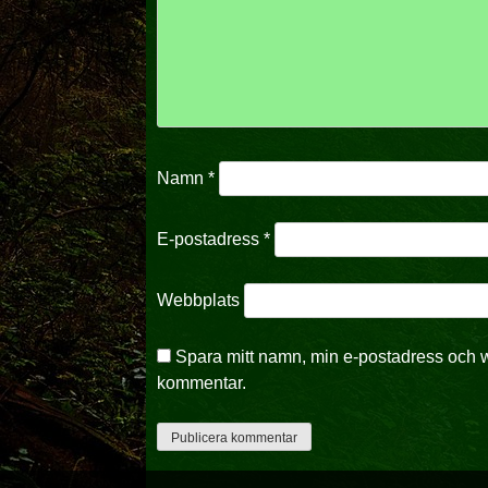
Namn
*
E-postadress
*
Webbplats
Spara mitt namn, min e-postadress och w
kommentar.