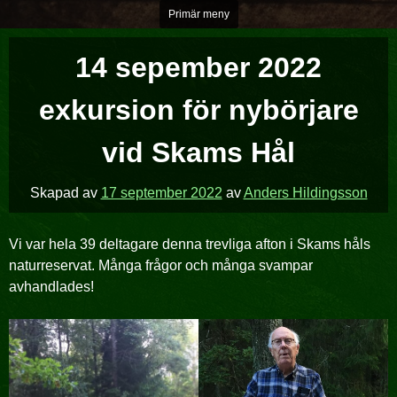
Hoppa
Primär meny
över
till
14 sepember 2022
innehåll
exkursion för nybörjare
vid Skams Hål
Skapad av
17 september 2022
av
Anders Hildingsson
Vi var hela 39 deltagare denna trevliga afton i Skams håls
naturreservat. Många frågor och många svampar
avhandlades!