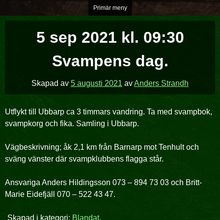
Hoppa
Primär meny
över
till
5 sep 2021 kl. 09:30
innehåll
Svampens dag.
Skapad av
5 augusti 2021
av
Anders Strandh
Utflykt till Ubbarp ca 3 timmars vandring. Ta med svampbok,
svampkorg och fika. Samling i Ubbarp.
Vägbeskrivning; åk 2,1 km från Barnarp mot Tenhult och
sväng vänster där svampklubbens flagga står.
Ansvariga Anders Hildingsson 073 – 894 73 03 och Britt-
Marie Eidefjäll 070 – 522 43 47.
Skapad i kategori:
Blandat
.