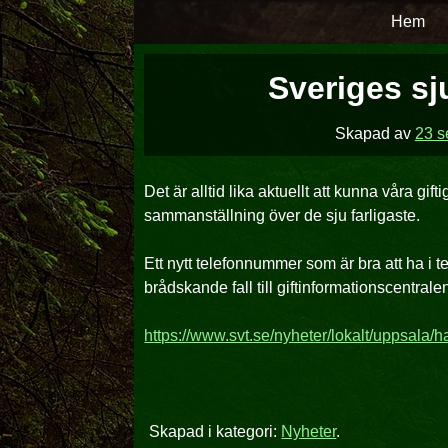
Hoppa
Hem
över
till
Sveriges sj
innehåll
Skapad av
23 s
Det är alltid lika aktuellt att kunna våra gi
sammanställning över de sju farligaste.
Ett nytt telefonnummer som är bra att ha i 
brådskande fall till giftinformationscentrale
https://www.svt.se/nyheter/lokalt/uppsala/h
Skapad i kategori:
Nyheter
.