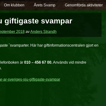
Om klubben
Årets Svamp
Genomförda aktiviteter
u giftigaste svampar
eptember 2018
av
Anders Strandh
ftigaste ´svamparter. Här har giftinformationscentralen gjort en
telefonboken är
010 – 456 67 00.
Används vid mindre
n.
ar-ar-sveriges-sju-giftigaste-svampar