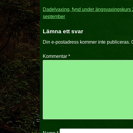
Inläggsnavigering
Dadelvaxing, fynd under ängsvaxingskurs
september
Lämna ett svar
Din e-postadress kommer inte publiceras.
Kommentar
*