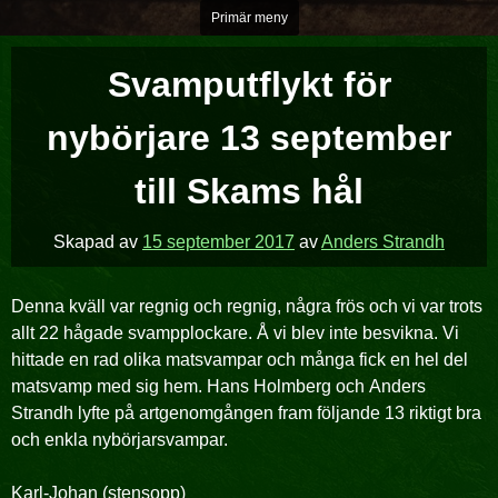
Hoppa
Primär meny
över
till
Svamputflykt för
innehåll
nybörjare 13 september
till Skams hål
Skapad av
15 september 2017
av
Anders Strandh
Denna kväll var regnig och regnig, några frös och vi var trots
allt 22 hågade svampplockare. Å vi blev inte besvikna. Vi
hittade en rad olika matsvampar och många fick en hel del
matsvamp med sig hem. Hans Holmberg och Anders
Strandh lyfte på artgenomgången fram följande 13 riktigt bra
och enkla nybörjarsvampar.
Karl-Johan (stensopp)