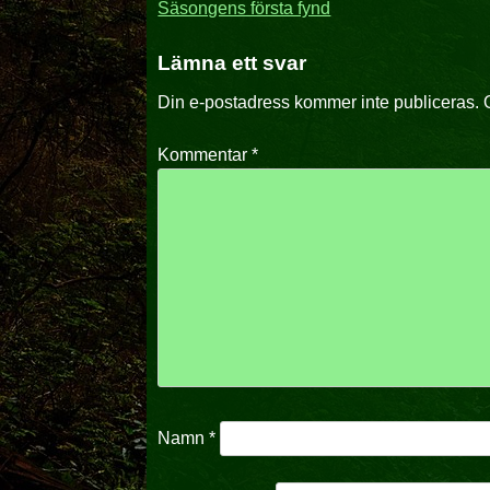
Inläggsnavigering
Säsongens första fynd
Lämna ett svar
Din e-postadress kommer inte publiceras.
Kommentar
*
Namn
*