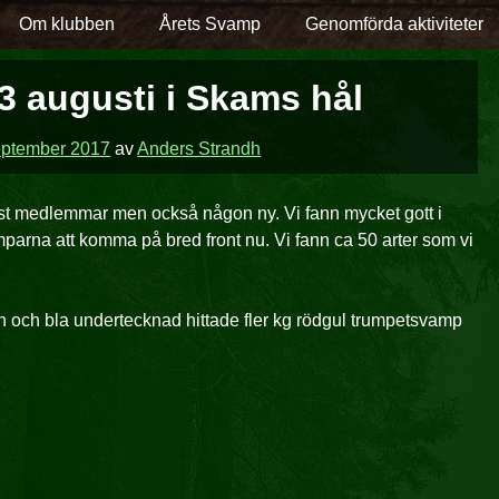
Om klubben
Årets Svamp
Genomförda aktiviteter
3 augusti i Skams hål
eptember 2017
av
Anders Strandh
t medlemmar men också någon ny. Vi fann mycket gott i
mparna att komma på bred front nu. Vi fann ca 50 arter som vi
.
ällen och bla undertecknad hittade fler kg rödgul trumpetsvamp