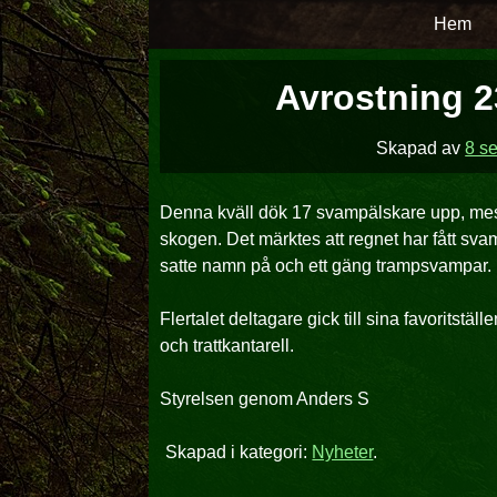
Hoppa
Hem
över
till
Avrostning 2
innehåll
Skapad av
8 s
Denna kväll dök 17 svampälskare upp, mes
skogen. Det märktes att regnet har fått sva
satte namn på och ett gäng trampsvampar
Flertalet deltagare gick till sina favoritst
och trattkantarell.
Styrelsen genom Anders S
Skapad i kategori:
Nyheter
.