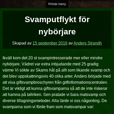
Hoppa
Primär meny
över
till
Svamputflykt för
innehåll
nybörjare
Skapad av
15 september 2016
av
Anders Strandh
Ikväll kom det 20 st svampintresserade mer eller mindre
nybörjare. Vädret var extra inbjudande med 25 gradig
värme Vi sökte av Skams hål på allt som likande svamp och
det blev uppskattningsvis 40 olika arter. Anders började med
att visa giftsvampbroschyren från gitfinformationscentralen.
Det är viktigt att kunna giftsvamparna så att de inte riskerar
att hamna på tallriken. Sen pratade vi bara matsvamp och
diverse tillagningsmetoder. Alla lärde vi oss någonting. De
svamparna som vi förde fram som matsvampar var: