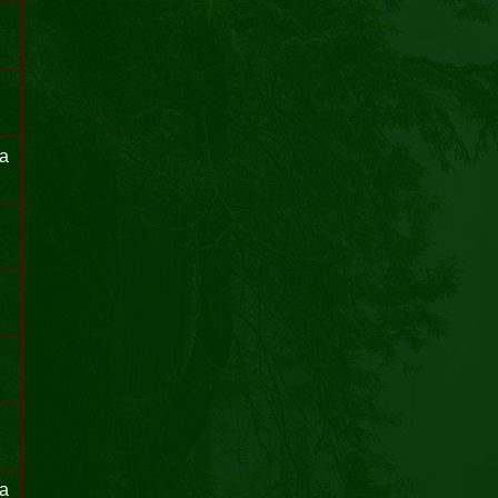
la
ta