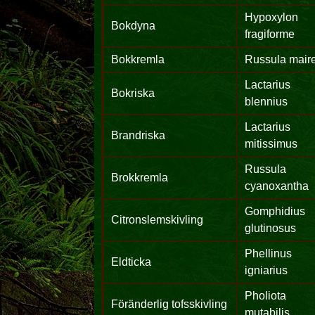
Hypoxylon
Bokdyna
fragiforme
Bokkremla
Russula maire
Lactarius
Bokriska
blennius
Lactarius
Brandriska
mitissimus
Russula
Brokkremla
cyanoxantha
Gomphidius
Citronslemskivling
glutinosus
Phellinus
Eldticka
igniarius
Pholiota
Föränderlig tofsskivling
mutabilis