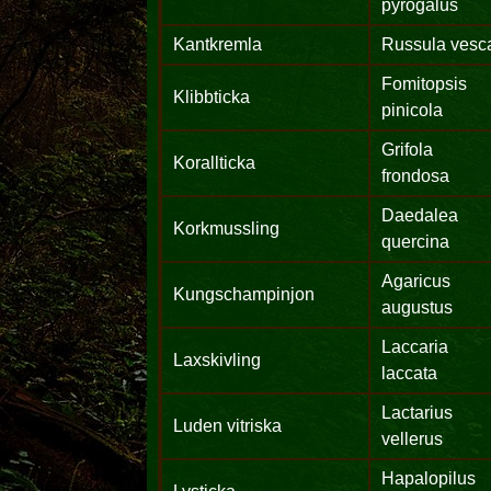
pyrogalus
Kantkremla
Russula vesc
Fomitopsis
Klibbticka
pinicola
Grifola
Korallticka
frondosa
Daedalea
Korkmussling
quercina
Agaricus
Kungschampinjon
augustus
Laccaria
Laxskivling
laccata
Lactarius
Luden vitriska
vellerus
Hapalopilus