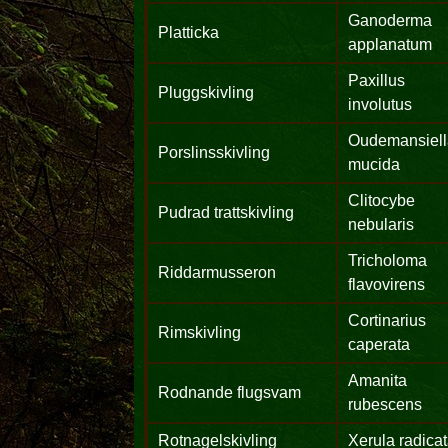
Ganoderma
Platticka
applanatum
Paxillus
Pluggskivling
involutus
Oudemansiel
Porslinsskivling
mucida
Clitocybe
Pudrad trattskivling
nebularis
Tricholoma
Riddarmusseron
flavovirens
Cortinarius
Rimskivling
caperata
Amanita
Rodnande flugsvam
rubescens
Rotnagelskivling
Xerula radica