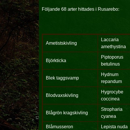
Följande 68 arter hittades i Rusarebo:
Laccaria
Ametistskivling
amethystina
Piptoporus
Björkticka
betulinus
Hydnum
Blek taggsvamp
repandum
Hygrocybe
Blodvaxskivling
coccinea
Stropharia
Blågrön kragskivling
cyanea
Blåmusseron
Lepista nuda