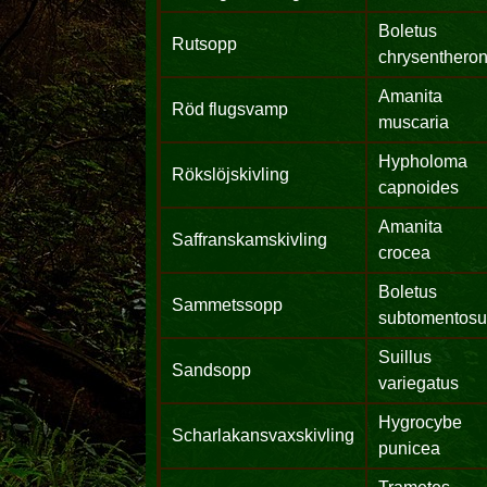
Boletus
Rutsopp
chrysenthero
Amanita
Röd flugsvamp
muscaria
Hypholoma
Rökslöjskivling
capnoides
Amanita
Saffranskamskivling
crocea
Boletus
Sammetssopp
subtomentos
Suillus
Sandsopp
variegatus
Hygrocybe
Scharlakansvaxskivling
punicea