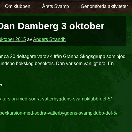
Om klubben
Årets Svamp
Genomförda aktiviteter
Dan Damberg 3 oktober
oktober 2015
av
Anders Strandh
var ca 20 deltagare varav 4 från Gränna Skogsgrupp som bjöd
ndsbo bokskog besöktes. Dan var som vanligt bra. En
en:
xkursion-med-sodra-vatterbygdens-svampklubb-del-5/
ampexkursion-med-sodra-vatterbygdens-svampklubb-del-5/