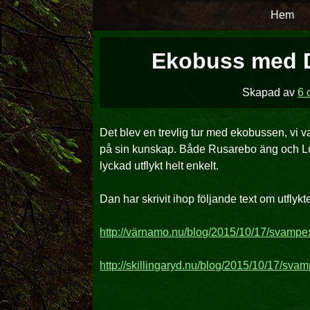
Hoppa
Hem
över
till
Ekobuss med 
innehåll
Skapad av
6 
Det blev en trevlig tur med ekobussen, vi 
på sin kunskap. Både Rusarebo äng och Lu
lyckad utflykt helt enkelt.
Dan har skrivit ihop följande text om utflykt
http://värnamo.nu/blog/2015/10/17/svampe
http://skillingaryd.nu/blog/2015/10/17/sv