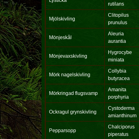
Lysticka
rutilans
Clitopilus
Mjölskivling
prunulus
Aleuria
Mönjeskål
aurantia
Hygrocybe
Mönjevaxskivling
miniata
Collybia
Mörk nagelskivling
butyracea
Amanita
Mörkringad flugsvamp
porphyria
Cystoderma
Ockragul grynskivling
amianthinum
Chalciporus
Pepparsopp
piperatus