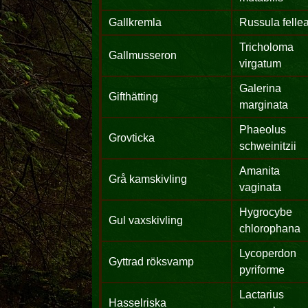
Gallkremla
Russula felle
Tricholoma
Gallmusseron
virgatum
Galerina
Gifthätting
marginata
Phaeolus
Grovticka
schweinitzii
Amanita
Grå kamskivling
vaginata
Hygrocybe
Gul vaxskivling
chlorophana
Lycoperdon
Gyttrad röksvamp
pyriforme
Lactarius
Hasselriska