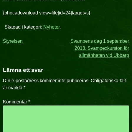
{phocadownload view=file|id=24|target=s}
Skapad i kategori:
Nyheter
.
Inläggsnavigering
Styrelsen
Svampens dag 1 september
2013. Svampexkursion för
allmänheten vid Ubbarp
Lämna ett svar
Din e-postadress kommer inte publiceras.
Obligatoriska fält
är märkta
*
Kommentar
*