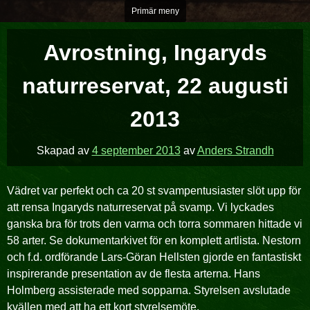
Hoppa
Primär meny
över
till
Avrostning, Ingaryds
innehåll
naturreservat, 22 augusti
2013
Skapad av
4 september 2013
av
Anders Strandh
Vädret var perfekt och ca 20 st svampentusiaster slöt upp för
att rensa Ingaryds naturreservat på svamp. Vi lyckades
ganska bra för trots den varma och torra sommaren hittade vi
58 arter. Se dokumentarkivet för en komplett artlista. Nestorn
och f.d. ordförande Lars-Göran Hellsten gjorde en fantastiskt
inspirerande presentation av de flesta arterna. Hans
Holmberg assisterade med sopparna. Styrelsen avslutade
kvällen med att ha ett kort styrelsemöte.