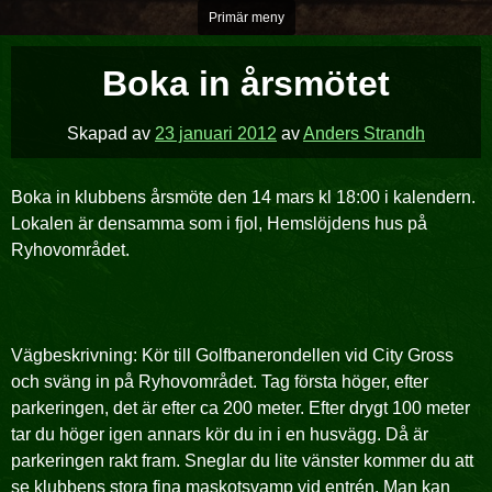
Hoppa
Primär meny
över
till
Boka in årsmötet
innehåll
Skapad av
23 januari 2012
av
Anders Strandh
Boka in klubbens årsmöte den 14 mars kl 18:00 i kalendern.
Lokalen är densamma som i fjol, Hemslöjdens hus på
Ryhovområdet.
Vägbeskrivning: Kör till Golfbanerondellen vid City Gross
och sväng in på Ryhovområdet. Tag första höger, efter
parkeringen, det är efter ca 200 meter. Efter drygt 100 meter
tar du höger igen annars kör du in i en husvägg. Då är
parkeringen rakt fram. Sneglar du lite vänster kommer du att
se klubbens stora fina maskotsvamp vid entrén. Man kan