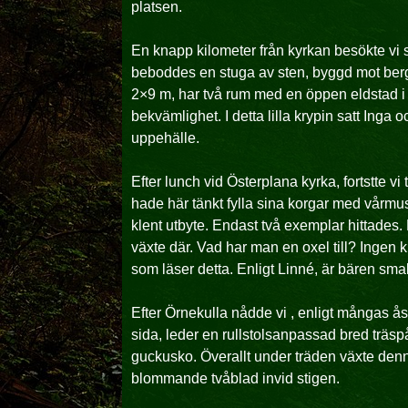
platsen.
En knapp kilometer från kyrkan besökte vi 
beboddes en stuga av sten, byggd mot berge
2×9 m, har två rum med en öppen eldstad i v
bekvämlighet. I detta lilla krypin satt Inga 
uppehälle.
Efter lunch vid Österplana kyrka, fortstte v
hade här tänkt fylla sina korgar med vårmu
klent utbyte. Endast två exemplar hittades
växte där. Vad har man en oxel till? Ingen ku
som läser detta. Enligt Linné, är bären sma
Efter Örnekulla nådde vi , enligt mångas ås
sida, leder en rullstolsanpassad bred träs
guckusko. Överallt under träden växte denna
blommande tvåblad invid stigen.