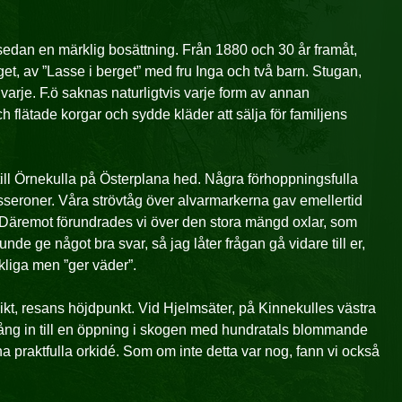
sedan en märklig bosättning. Från 1880 och 30 år framåt,
t, av ”Lasse i berget” med fru Inga och två barn. Stugan,
arje. F.ö saknas naturligtvis varje form av annan
och flätade korgar och sydde kläder att sälja för familjens
i till Örnekulla på Österplana hed. Några förhoppningsfulla
sseroner. Våra strövtåg över alvarmarkerna gav emellertid
. Däremot förundrades vi över den stora mängd oxlar, som
nde ge något bra svar, så jag låter frågan gå vidare till er,
kliga men ”ger väder”.
ikt, resans höjdpunkt. Vid Hjelmsäter, på Kinnekulles västra
pång in till en öppning i skogen med hundratals blommande
 praktfulla orkidé. Som om inte detta var nog, fann vi också