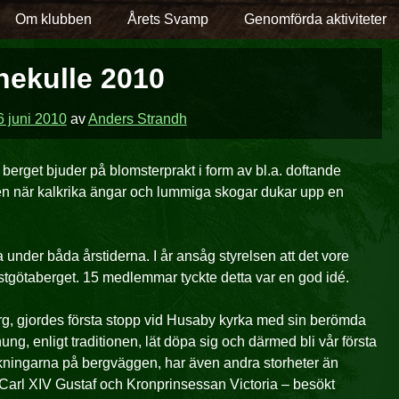
Om klubben
Årets Svamp
Genomförda aktiviteter
nekulle 2010
6 juni 2010
av
Anders Strandh
 berget bjuder på blomsterprakt i form av bl.a. doftande
en när kalkrika ängar och lummiga skogar dukar upp en
under båda årstiderna. I år ansåg styrelsen att det vore
ästgötaberget. 15 medlemmar tyckte detta var en god idé.
, gjordes första stopp vid Husaby kyrka med sin berömda
ung, enligt traditionen, lät döpa sig och därmed bli vår första
ningarna på bergväggen, har även andra storheter än
 Carl XIV Gustaf och Kronprinsessan Victoria – besökt