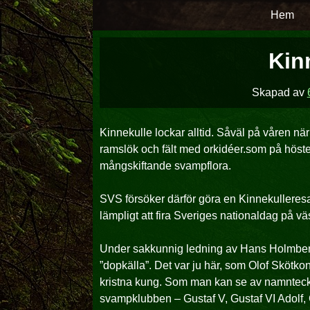
Hoppa
Hem
över
till
Kin
innehåll
Skapad av
Kinnekulle lockar alltid. Såväl på våren när
ramslök och fält med orkidéer.som på höst
mångskiftande svampflora.
SVS försöker därför göra en Kinnekulleresa 
lämpligt att fira Sveriges nationaldag på v
Under sakkunnig ledning av Hans Holmberg
”dopkälla”. Det var ju här, som Olof Skötkon
kristna kung. Som man kan se av namnteck
svampklubben – Gustaf V, Gustaf VI Adolf,